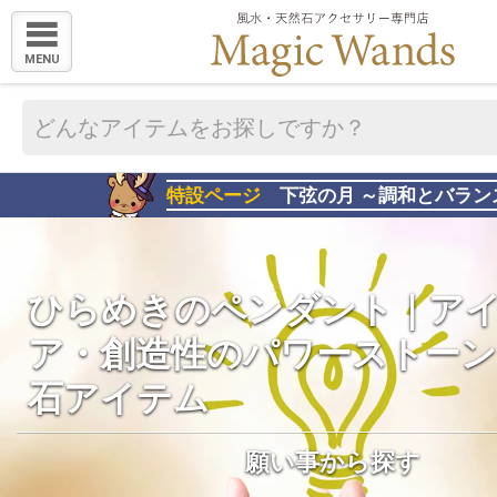
MENU
特設ページ
下弦の月 ～調和とバラン
ひらめきのペンダント｜ア
ア・創造性のパワーストーン
石アイテム
願い事から探す