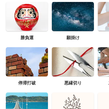
勝負運
願掛け
停滞打破
悪縁切り