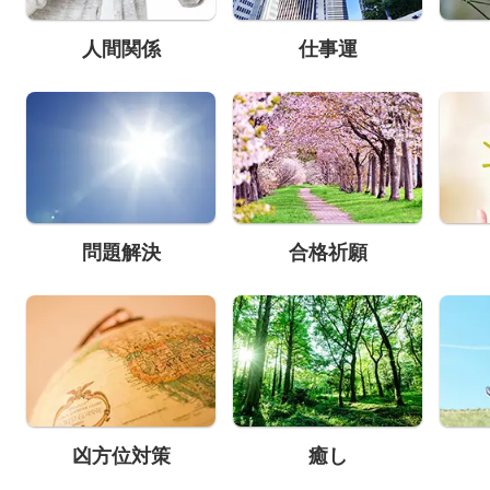
人間関係
仕事運
問題解決
合格祈願
凶方位対策
癒し