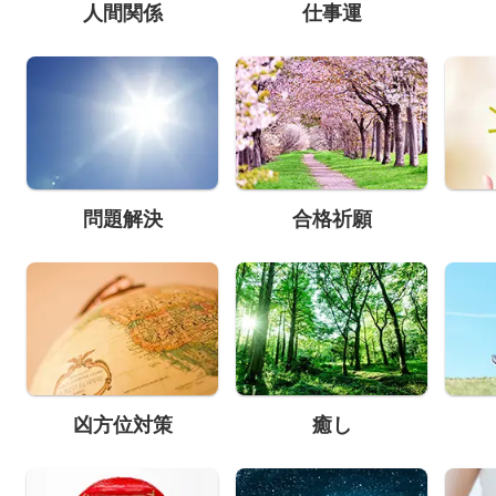
人間関係
仕事運
問題解決
合格祈願
凶方位対策
癒し