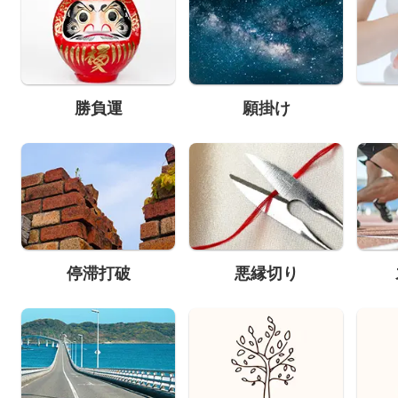
勝負運
願掛け
停滞打破
悪縁切り