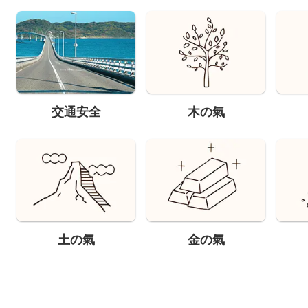
交通安全
木の氣
土の氣
金の氣