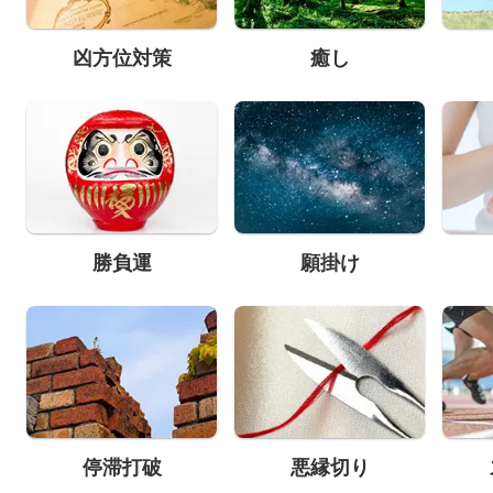
凶方位対策
癒し
勝負運
願掛け
停滞打破
悪縁切り