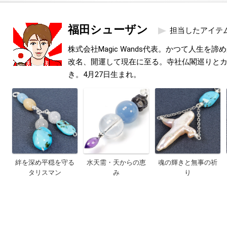
福田シューザン
担当したアイテ
株式会社Magic Wands代表。かつて人生を
改名、開運して現在に至る。寺社仏閣巡りと
き。4月27日生まれ。
絆を深め平穏を守る
水天需・天からの恵
魂の輝きと無事の祈
タリスマン
み
り