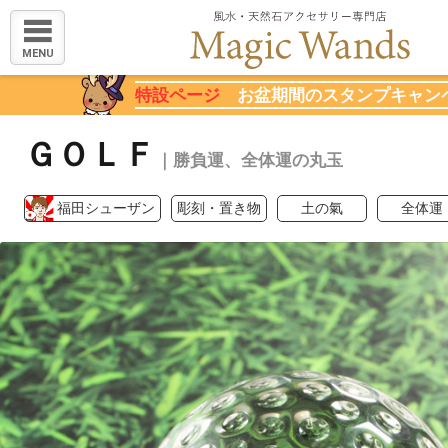
MENU
特設ページ
お盆期間のスタンプキャン
ＧＯＬＦ
｜勝負運、全体運の丸玉
福田シューザン
彫刻・置き物
土の氣
全体運