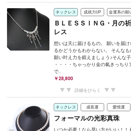
ネックレス
成就力UP
金運系の願
ＢＬＥＳＳＩＮＧ・月の
レス
想いは天に届けるもの。 願いを届け
るかどうかもわからない。 そんなも
願い叶え力を鍛えましょう♪そんな
・・・・ちゃっかり金の氣きっちり
で...
￥28,800
詳細をひらく
ネックレス
成長運
愛情運
フォーマルの光彩真珠
いつか必要！なら早い方がいい！！ 