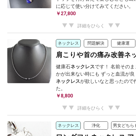
に応じて使い分けてみてください。
￥27,800
詳細をひらく
ネックレス
問題解決
健康運
肩こりや首の痛み改善ネ
健康石
ネックレス
です！ 名前その
かが出来ない時にも ずっと血流が良
ネックレス
が欲しいなと思ったので
た。
￥8,800
詳細をひらく
ネックレス
浄化
男女どちら