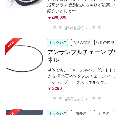
最高クラス 鑑別出来る照りが最高ク
紹介いたします！！
￥288,000
詳細をひらく
NEW
ネックレス
危険の排除
行動の後押
アンサンブルチェーン ブ
ネル
単体でも、チャームやペンダントト
える 極小石
ネックレス
チェーンです
ドット、ブラックスピネルです。
￥6,280
詳細をひらく
ネックレス
成長運
仕事運