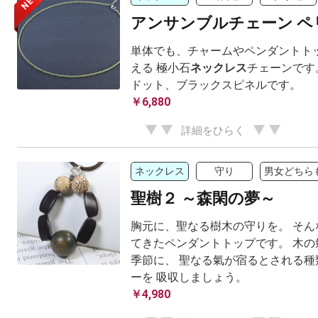
NEW
アンサンブルチェーン ペ
単体でも、チャームやペンダントト
える 極小石
ネックレス
チェーンです
ドット、ブラックスピネルです。
￥6,880
詳細をひらく
ネックレス
守り
男女どちら
聖樹２ ～森閑の夢～
胸元に、聖なる樹木の守りを。 そん
てきたペンダントトップです。 木の
季節に、 聖なる氣が宿るとされる種
ーを 吸収しましょう。
￥4,980