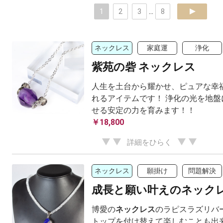
1
2
3
...
8
next
ネックレス
家庭運
浄化
紫苑の砦 ネックレス
人生を土台から耀かせ、ピュアな幸
れるアイテムです！ 浄化の光を地盤
せる安定の力を育みます！！
￥18,800
詳細をひらく
ネックレス
願掛け
問題解決
成長と願い叶えのネック
博愛の
ネックレス
のラピスラズリバ
トップを付け替えて楽しむことも出来