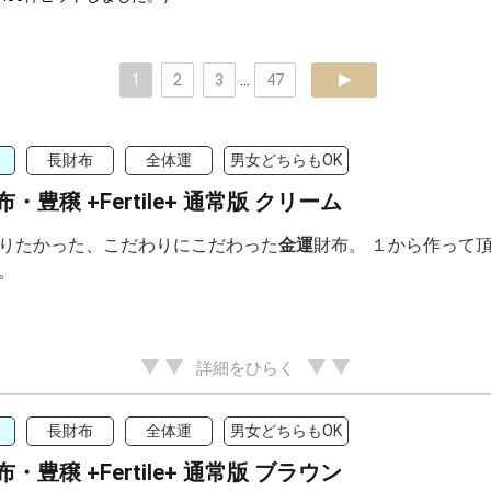
1
2
3
...
47
next
長財布
全体運
男女どちらもOK
・豊穣 +Fertile+ 通常版 クリーム
りたかった、こだわりにこだわった
金運
財布。 １から作って頂い
。
詳細をひらく
長財布
全体運
男女どちらもOK
・豊穣 +Fertile+ 通常版 ブラウン