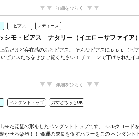
詳細をひらく
ピアス
レディース
ッシモ・ピアス ナタリー（イエローサファイア
上品だけど存在感のあるピアス。 そんなピアスにｐｐｐ（ピア
しいピアスたちをぜひご覧ください！ チェーンで下げられたイエロ
詳細をひらく
ペンダントトップ
男女どちらもOK
出来た琵琶の形をしたペンダントトップです。 シルクロード
響かせる楽器！！
金運
の成長を促すパワーをこの ペンダント