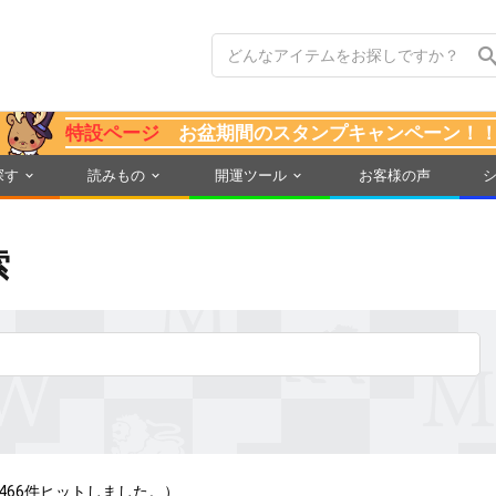
特設ページ
お盆期間のスタンプキャンペーン！
探す
読みもの
開運ツール
お客様の声
索
466件ヒットしました。）