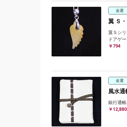
金運
翼 Ｓ
翼Ｓシリ
ドアゲー
￥794
金運
風水通
銀行通帳
￥12,880