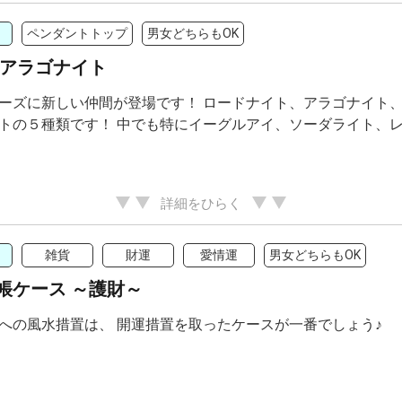
ペンダントトップ
男女どちらもOK
・アラゴナイト
ーズに新しい仲間が登場です！ ロードナイト、アラゴナイト、
トの５種類です！ 中でも特にイーグルアイ、ソーダライト、レッ
詳細をひらく
雑貨
財運
愛情運
男女どちらもOK
帳ケース ～護財～
への風水措置は、 開運措置を取ったケースが一番でしょう♪