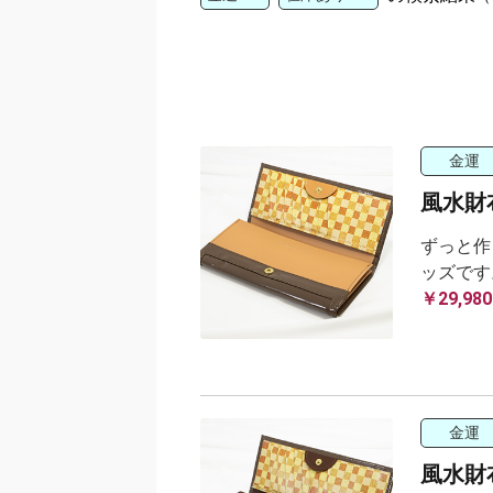
金運
風水財布
ずっと作
ッズです
￥29,980
金運
風水財布