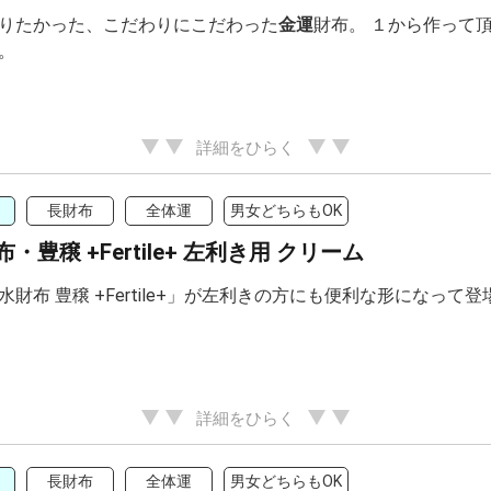
りたかった、こだわりにこだわった
金運
財布。 １から作って頂い
。
詳細をひらく
長財布
全体運
男女どちらもOK
・豊穣 +Fertile+ 左利き用 クリーム
水財布 豊穣 +Fertile+」が左利きの方にも便利な形になって
詳細をひらく
長財布
全体運
男女どちらもOK