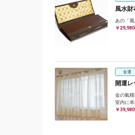
風水財布
あの「風
￥29,980
金運
開運レ
金の氣模
室内に幸
￥39,980