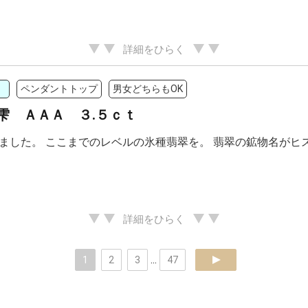
詳細をひらく
ペンダントトップ
男女どちらもOK
雫 ＡＡＡ ３.５ｃｔ
ました。 ここまでのレベルの氷種翡翠を。 翡翠の鉱物名がヒ
詳細をひらく
1
2
3
...
47
next