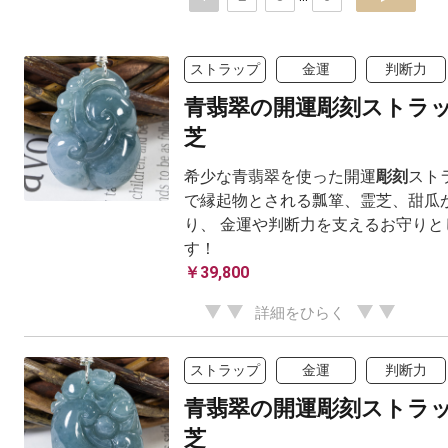
ストラップ
金運
判断力
青翡翠の開運彫刻ストラップ 
芝
希少な青翡翠を使った開運
彫刻
スト
で縁起物とされる瓢箪、霊芝、甜瓜
り、 金運や判断力を支えるお守りと
す！
￥39,800
詳細をひらく
ストラップ
金運
判断力
青翡翠の開運彫刻ストラップ 
芝