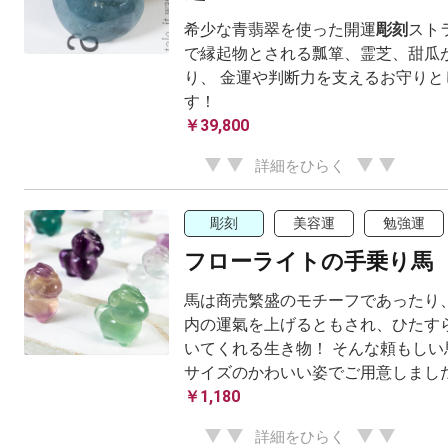
希少な青翡翠を使った開運
彫刻
スト
で縁起物とされる瓢箪、霊芝、甜瓜
り、 金運や判断力を支えるお守りと
す！
￥39,800
詳細をひらく
彫刻
美容運
勉強運
フローライトの手乗り馬
馬は商売繁盛のモチーフであったり
内の運氣を上げるともされ、ひたす
いてくれる生き物！ そんな頼もしい
サイズのかわいい姿でご用意しまし
￥1,180
詳細をひらく