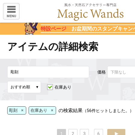
MENU
特設ページ
お盆期間のスタンプキャン
アイテムの詳細検索
価格
在庫あり
×
×
の検索結果
彫刻
在庫あり
（56件ヒットしました。）
1
2
3
...
6
next