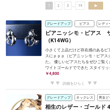
1
2
3
...
19
next
グレードアップ
ピアス
レディ
ピアニッシモ・ピアス 
（K14WG）
小さくて上品だけど存在感のあるピア
スにｐｐｐ（ピアニッシモ・ピアス）
た。 優しいピアスたちをぜひご覧くだ
ワイトゴールドでできた スタイリッ
￥4,800
詳細をひらく
グレードアップ
ネックレス
男女ど
相生のレザー・ゴールド 4