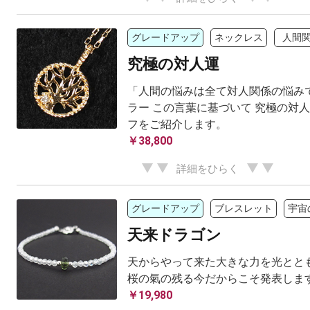
グレードアップ
ネックレス
人間
究極の対人運
「人間の悩みは全て対人関係の悩みで
ラー この言葉に基づいて 究極の対
フをご紹介します。
￥38,800
詳細をひらく
グレードアップ
ブレスレット
宇宙
天来ドラゴン
天からやって来た大きな力を光ととも
桜の氣の残る今だからこそ発表しま
￥19,980