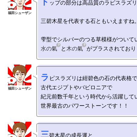
ト
ップの部分は高品質のラピスラズリ
三碧木星を代表する石ともいえますね。
水の氣
と
木の氣
ラ
ピスラズリは紺碧色の石の代表格で
古代エジプトやバビロニアで

紀元前数千年という時代から活躍してい
三
碧木星の成長運と
