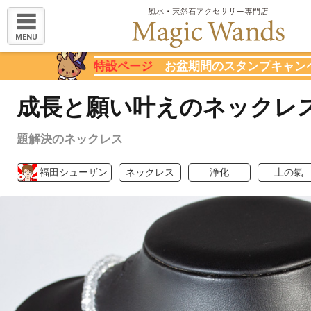
MENU
特設ページ
お盆期間のスタンプキャン
成長と願い叶えのネックレ
題解決のネックレス
福田シューザン
ネックレス
浄化
土の氣