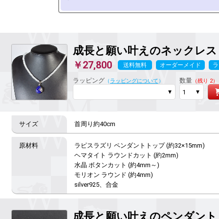
成長と願い叶えのネックレス
￥27,800
送料無料
オーダーメイド
ラ
ラッピング
数量
（
ラッピングについて
）
（残り 2）
首周り約40cm
ラピスラズリ ペンダントトップ (約32×15mm)

ヘマタイト ラウンドカット (約2mm)

水晶 ボタンカット (約4mm～)

モリオン ラウンド (約4mm)

silver925、合金
成長と願い叶えのペンダント