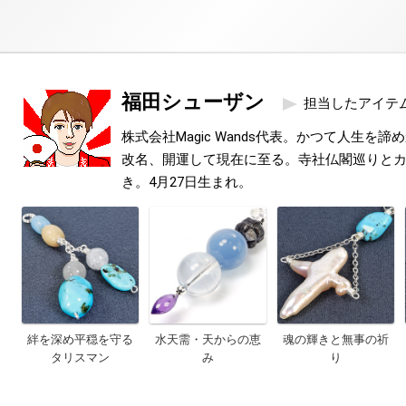
福田シューザン
担当したアイテ
株式会社Magic Wands代表。かつて人生を
改名、開運して現在に至る。寺社仏閣巡りと
き。4月27日生まれ。
絆を深め平穏を守る
水天需・天からの恵
魂の輝きと無事の祈
タリスマン
み
り