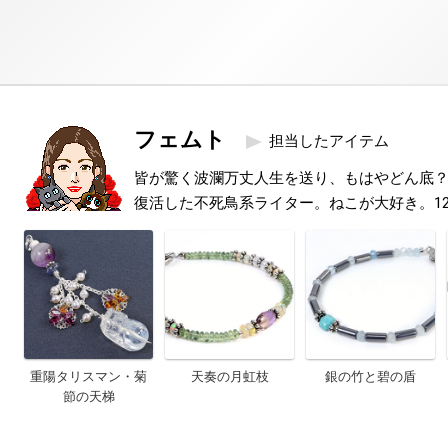
フェムト
担当したアイテム
皆が驚く波瀾万丈人生を送り、もはやどん底
復活した不死鳥系ライター。ねこが大好き。1
重陽タリスマン・菊
天奏の月虹枝
銀の竹と碧の盾
節の天梯