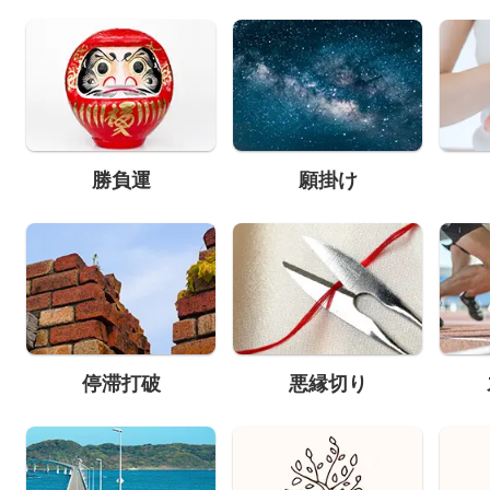
勝負運
願掛け
停滞打破
悪縁切り