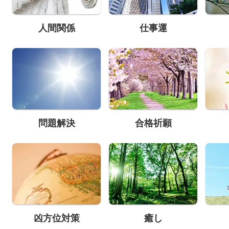
人間関係
仕事運
問題解決
合格祈願
凶方位対策
癒し