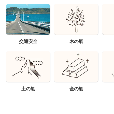
交通安全
木の氣
土の氣
金の氣