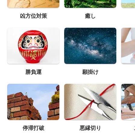
凶方位対策
癒し
勝負運
願掛け
停滞打破
悪縁切り