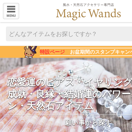
MENU
特設ページ
お盆期間のスタンプキャン
恋愛運のピアス・イヤリング
成就・良縁・結婚運のパワー
ン・天然石アイテム
願い事から探す