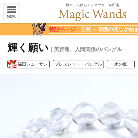
MENU
特設ページ
立秋 ～収穫の兆しが始
輝く願い
｜美容運、人間関係のバングル
福田シューザン
ブレスレット・バングル
水の氣