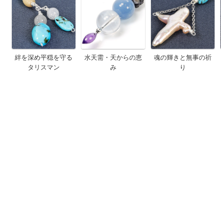
絆を深め平穏を守る
水天需・天からの恵
魂の輝きと無事の祈
タリスマン
み
り