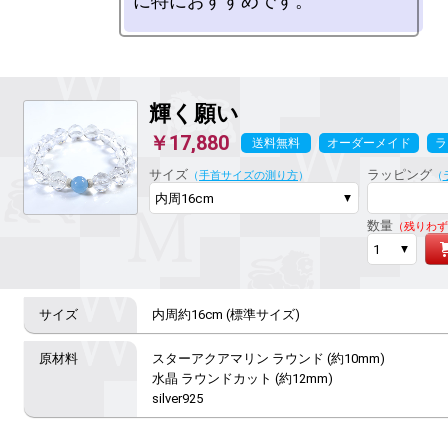
輝く願い
￥17,880
送料無料
オーダーメイド
ラ
サイズ
ラッピング
（
手首サイズの測り方
）
（
数量
（残りわず
内周約16cm (標準サイズ)
スターアクアマリン ラウンド (約10mm)

水晶 ラウンドカット (約12mm)

silver925