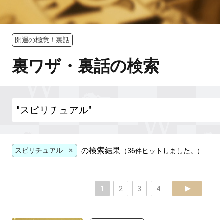
開運の極意！裏話
裏ワザ・裏話の検索
×
の検索結果
スピリチュアル
（36件ヒットしました。）
1
2
3
4
next