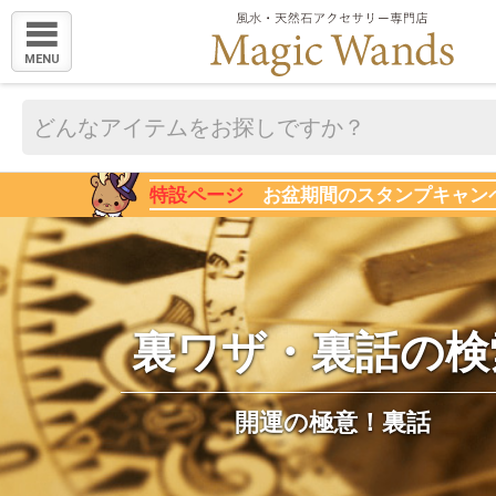
MENU
特設ページ
お盆期間のスタンプキャン
裏ワザ・裏話の検
開運の極意！裏話