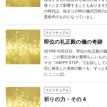
後々にまで影響することもありますか
の時代は、始まりの時の儀式日程のひ
悪条件のものになっていまし...
スピリチュアル
即位の礼正殿の儀の奇跡
2019年10月22日、即位の礼正殿
た。 この選日自体が素晴らしいもの
マガ『HAPPY STEP』でお話しし
日に発生した奇跡の数々を、ずっと
に ここに記...
スピリチュアル
祈りの力・その４