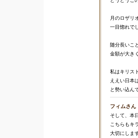
とうとうこの
月のロザリオ
一目惚れでし
随分長いこ
金額が大き
私はキリス
ええい日本
と勢い込ん
フィムさん
そして、本
こちらもキラ
大切にしま