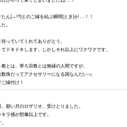
日がやって来てしまいましたね……！

たん(←!?)とのご縁を結ぶ瞬間(とき)が……！！

た。

と待っていてくれてありがとう。

くてドキドキします。しかしそれ以上にワクワクです。

ト教とは、寧ろ宗教とは無縁の人間ですが、

は数珠だってアクセサリーになる国なんだいっ　

でご縁付け！
日、願い月のロザリオ、受けとりました。

キラ感が想像以上です。

す。