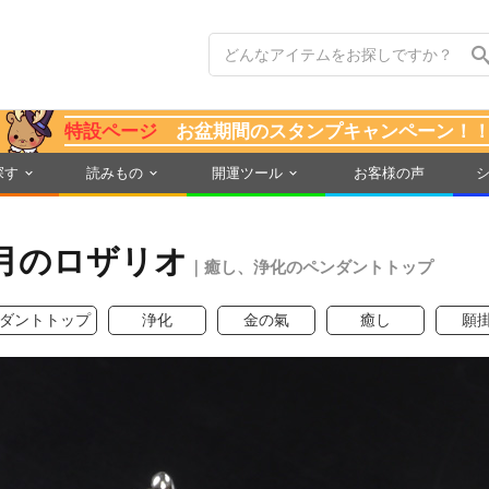
特設ページ
お盆期間のスタンプキャンペーン！
探す
読みもの
開運ツール
お客様の声
月のロザリオ
｜癒し、浄化のペンダントトップ
ダントトップ
浄化
金の氣
癒し
願