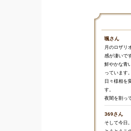
颯さん
月のロザリ
感が凄いです
鮮やかな青
っています。
日々様相を
す。

夜闇を割っ
369さん
そして今日。