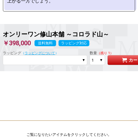
オンリーワン修山本舗 ～コロラド山～
￥398,000
送料無料
ラッピング対応
ラッピング
数量
（
ラッピングについて
）
（残り 1）
カー