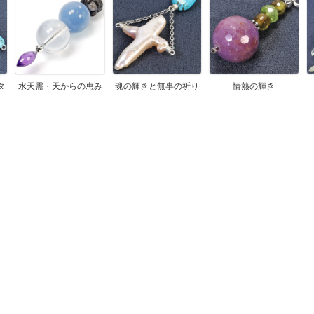
タ
水天需・天からの恵み
魂の輝きと無事の祈り
情熱の輝き