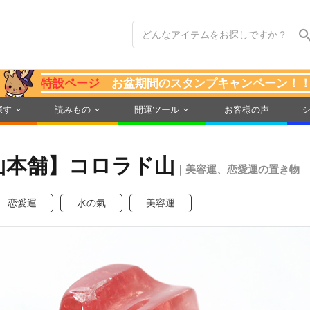
特設ページ
お盆期間のスタンプキャンペーン！
探す
読みもの
開運ツール
お客様の声
山本舗】コロラド山
｜美容運、恋愛運の置き物
恋愛運
水の氣
美容運