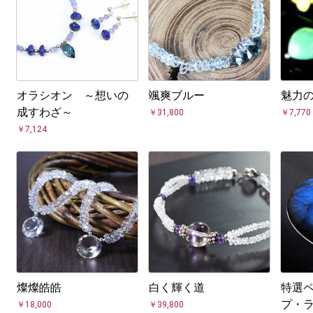
オラシオン ～想いの
颯爽ブルー
魅力
成すわざ～
￥31,800
￥7,770
￥7,124
燦燦皓皓
白く輝く道
特選
プ・
￥18,000
￥39,800