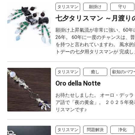
タリスマン
願掛け
守り
七夕タリスマン ～月渡り
願掛け上昇氣流が非常に強い、60年
26年。 60年に一度のチャンスは、
を持つと言われていますわ。 風水的
トデーの七夕用タリスマンが 完成し
タリスマン
癒し
叡知のパワ
Oro della Notte
お待たせしました。 オーロ・デッラ
ア語で「夜の黄金」。 ２０２５年発
リスマンです♪
タリスマン
問題解決
浄化