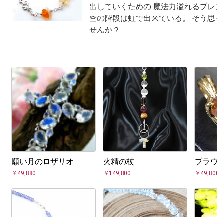
出していくための 魔法力溢れるブレ
空の階段は虹で出来ている。 そう思
せんか？
願い月のロザリオ
火精の杖
ブラ
￥49,880
￥149,800
￥49,80