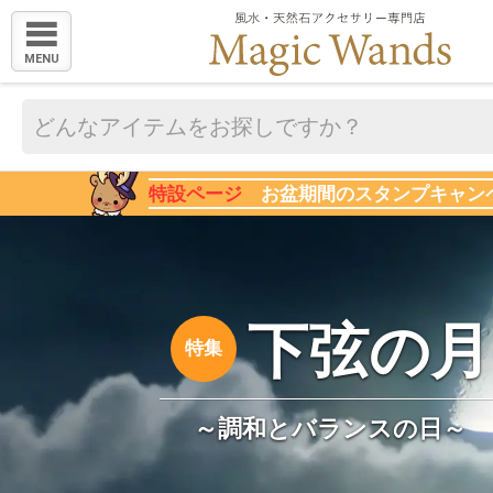
MENU
特設ページ
お盆期間のスタンプキャン
下弦の月
～調和とバランスの日～