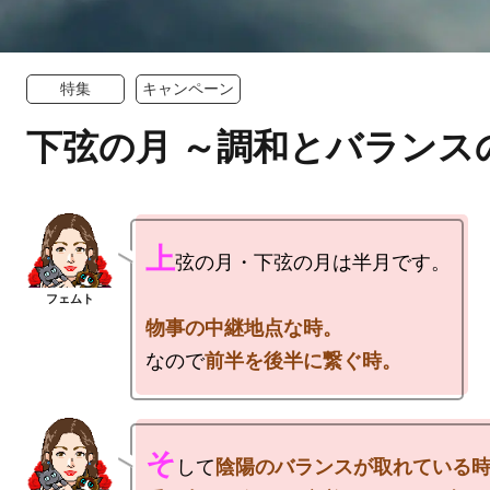
特集
キャンペーン
下弦の月 ～調和とバランス
上
弦の月・下弦の月は半月です。

なので
前半を後半に繋ぐ時。
そ
して
陰陽のバランスが取れている時