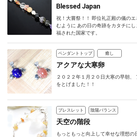
Blessed Japan
祝！大嘗祭！！ 即位礼正殿の儀のエ
むように あの日の奇跡をカタチにし
福された国家です。
ペンダントトップ
癒し
アクアな大寒卵
２０２２年１月２０日大寒の早朝、 
をとげました！！
ブレスレット
陰陽バランス
天空の階段
もっともっと向上して幸せな理想の日