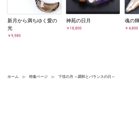
新月から満ちゆく愛の
神苑の日月
魂の
光
￥18,800
￥4,800
￥9,980
ホーム
ホーム
特集ページ
特集ページ
下弦の月 ～調和とバランスの日～
下弦の月 ～調和とバランスの日～