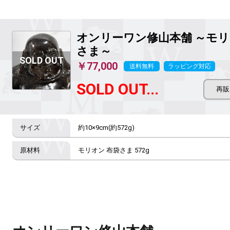
オンリーワン修山本舗 ～モ
さま～
￥77,000
送料無料
ラッピング対応
SOLD OUT...
約10×9cm(約572g)
モリオン 布袋さま 572g