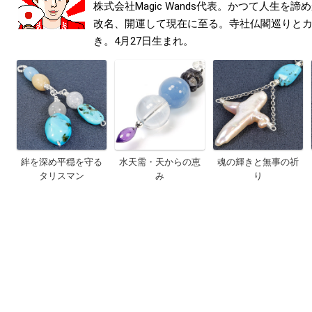
株式会社Magic Wands代表。かつて人生を
改名、開運して現在に至る。寺社仏閣巡りと
き。4月27日生まれ。
絆を深め平穏を守る
水天需・天からの恵
魂の輝きと無事の祈
タリスマン
み
り