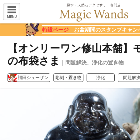
MENU
特設ページ
お盆期間のスタンプキャン
【オンリーワン修山本舗】
の布袋さま
｜問題解決、浄化の置き物
福田シューザン
彫刻・置き物
浄化
問題解