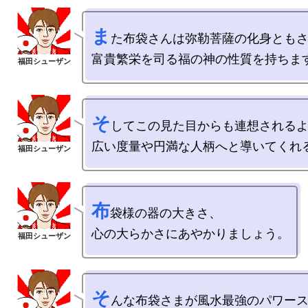
ま
た布袋さんは弥勒菩薩の化身ともさ
そ
してこの見た目からも連想されるよ
布
袋様の器の大きさ、

そ
んな布袋さまが風水最強のパワース