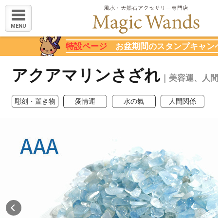
MENU
特設ページ
お盆期間のスタンプキャン
アクアマリンさざれ
｜美容運、人
彫刻・置き物
愛情運
水の氣
人間関係