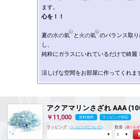
心を！！
夏の
水の氣
と
火の氣
のバランス取り
し、

純粋にガラスにいれているだけで綺麗！
アクアマリンさざれ AAA (100
￥11,000
送料無料
ラッピング対応
ラッピング
数量
（
ラッピングについて
）
（残りわず