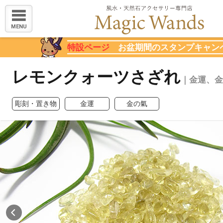
MENU
特設ページ
お盆期間のスタンプキャン
レモンクォーツさざれ
｜金運、金
彫刻・置き物
金運
金の氣