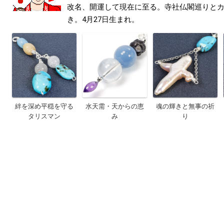
改名、開運して現在に至る。寺社仏閣巡りと
き。4月27日生まれ。
絆を深め平穏を守る
水天需・天からの恵
魂の輝きと無事の祈
タリスマン
み
り