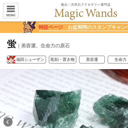
MENU
特設ページ
お盆期間のスタンプキャン
蛍
｜美容運、生命力の原石
福田シューザン
彫刻・置き物
美容運
生命力