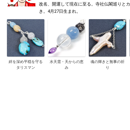
改名、開運して現在に至る。寺社仏閣巡りと
き。4月27日生まれ。
絆を深め平穏を守る
水天需・天からの恵
魂の輝きと無事の祈
タリスマン
み
り