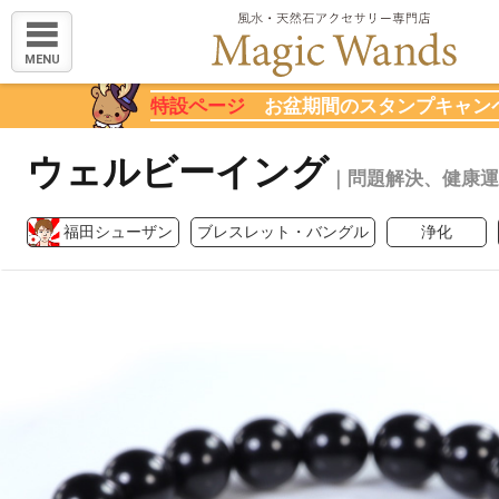
MENU
特設ページ
お盆期間のスタンプキャン
ウェルビーイング
｜問題解決、健康運
福田シューザン
ブレスレット・バングル
浄化