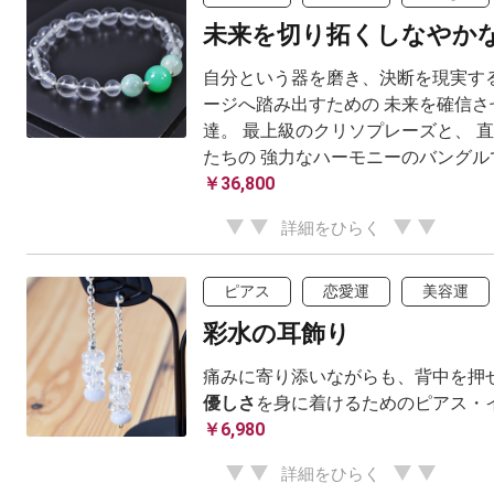
未来を切り拓くしなやか
自分という器を磨き、決断を現実する
ージへ踏み出すための 未来を確信さ
達。 最上級のクリソプレーズと、 
たちの 強力なハーモニーのバングル
￥36,800
詳細をひらく
ピアス
恋愛運
美容運
彩水の耳飾り
痛みに寄り添いながらも、背中を押せ
優しさ
を身に着けるためのピアス・
￥6,980
詳細をひらく