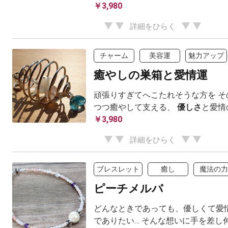
￥3,980
詳細をひらく
チャーム
美容運
魅力アップ
癒やしの巣箱と愛情運
頑張りすぎてへこたれそうな方を そ
つつ癒やして支える、
優しさ
と愛情
￥3,980
詳細をひらく
ブレスレット
癒し
魔法の力
ピーチメルバ
どんなときであっても、優しくて愛
でありたい… そんな想いに手を差し