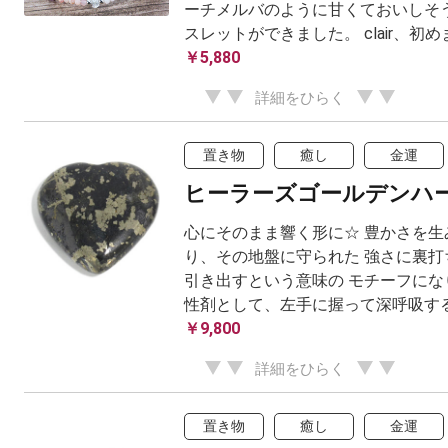
ーチメルバのように甘くておいしそう
スレットができました。 clair、初めま
￥5,880
詳細をひらく
置き物
癒し
金運
ヒーラーズゴールデンハ
心にそのまま響く形に☆ 豊かさを生
り、その地盤に守られた 強さに裏打
引き出すという意味の モチーフにな
性剤として、左手に握って深呼吸する
￥9,800
詳細をひらく
置き物
癒し
金運