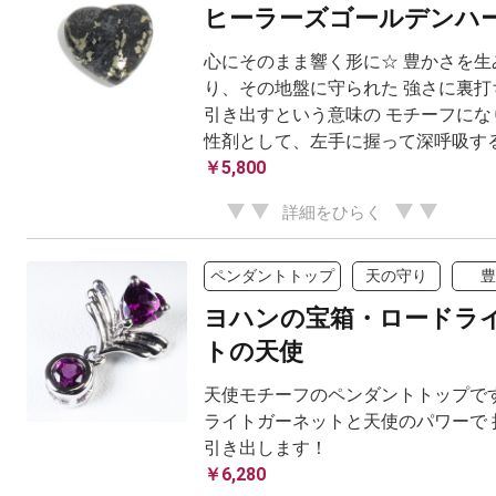
ヒーラーズゴールデンハ
心にそのまま響く形に☆ 豊かさを生
り、その地盤に守られた 強さに裏打
引き出すという意味の モチーフにな
性剤として、左手に握って深呼吸する
￥5,800
詳細をひらく
ペンダントトップ
天の守り
豊
ヨハンの宝箱・ロードラ
トの天使
天使モチーフのペンダントトップです
ライトガーネットと天使のパワーで 
引き出します！
￥6,280