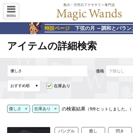
MENU
特設ページ
下弦の月 ～調和とバラン
アイテムの詳細検索
価格
在庫あり
×
×
の検索結果
優しさ
在庫あり
（9件ヒットしました。
バングル
癒し
閃き