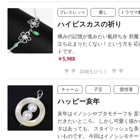
ブレスレット
癒し
トラウマ
ハイビスカスの祈り
痛みの記憶が進みたい氣持ちを 邪魔
立ち止まりたくない！という方を 応
トです。
￥5,988
詳細をひらく
チャーム
子宝
愛情運
ハッピー亥年
亥年はイノシシやブタモチーフを 是
だきたいところ。 しかし可愛く描か
タはあっても、 スタイリッシュな美
いものです。 今回はイノシシモチーフ