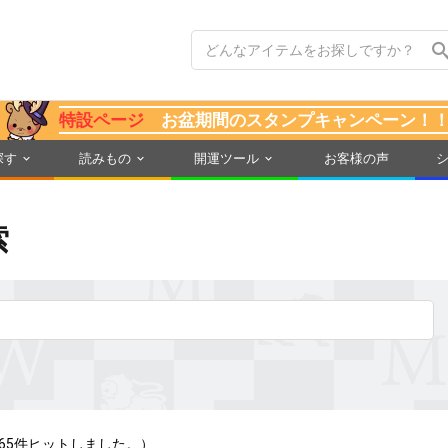
特設ページ
お盆期間のスタンプキャンペーン！
探す
読みもの
開運ツール
お客様の声
索
65件ヒットしました。）