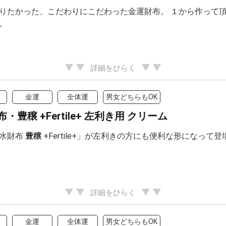
りたかった、こだわりにこだわった金運財布。 １から作って頂いた、
。
詳細をひらく
金運
全体運
男女どちらもOK
・豊穣 +Fertile+ 左利き用 クリーム
風水財布
豊穣
+Fertile+」が左利きの方にも便利な形になって
詳細をひらく
金運
全体運
男女どちらもOK