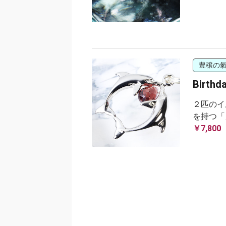
豊穣の
Birth
２匹のイ
を持つ「
￥7,800