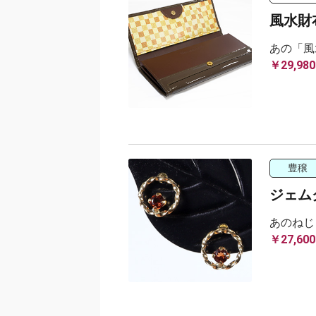
風水財布
あの「
￥29,980
豊穣
ジェム
あのねじ
￥27,600