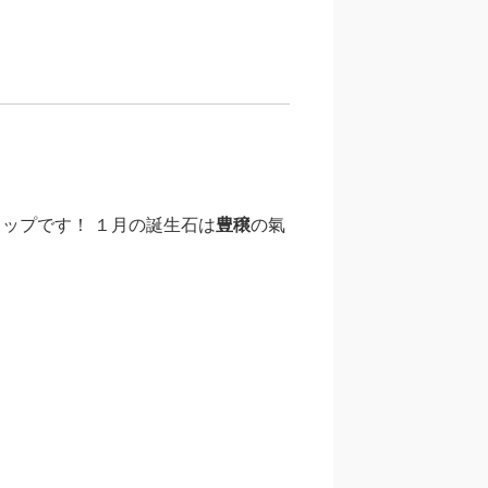
ップです！ １月の誕生石は
豊穣
の氣