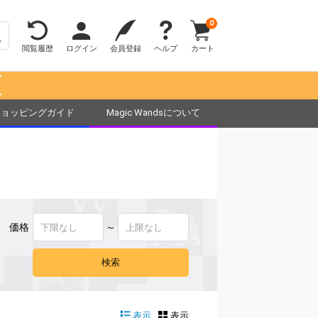
0
閲覧履歴
ログイン
会員登録
ヘルプ
カート
！
ショッピングガイド
Magic Wandsについて
価格
～
表示
表示