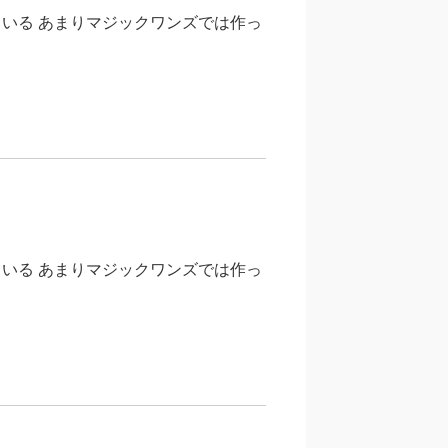
ている あまりマジックワンズでは作っ
ている あまりマジックワンズでは作っ