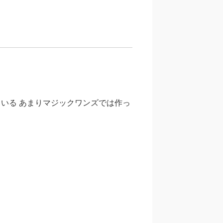
ている あまりマジックワンズでは作っ