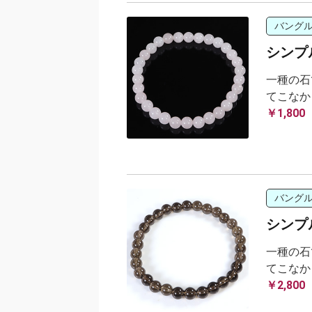
バング
シンプ
一種の石
てこなか
￥1,800
バング
シンプ
一種の石
てこなか
￥2,800