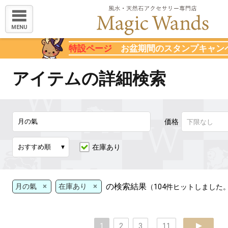
MENU
特設ページ
お盆期間のスタンプキャン
アイテムの詳細検索
価格
在庫あり
×
×
の検索結果
月の氣
在庫あり
（104件ヒットしました
1
2
3
...
11
next