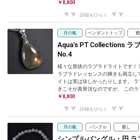
￥8,800
詳細をひらく
月の氣
ペンダントトップ
癒
Aqua's PT Collection
No.4
様々な形状のラブラドライトです！ 
ラブラドレッセンスの輝きも両立し
イトは実は珍しかったりします。 ラ
きこそが真骨頂なのですが、 このラブ
￥8,800
詳細をひらく
月の氣
バングル
癒し
シンプルバングル・円 ラ