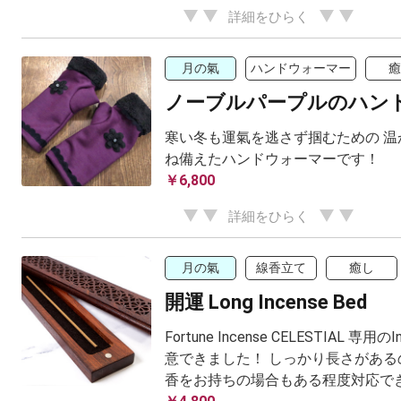
詳細をひらく
月の氣
ハンドウォーマー
癒
ノーブルパープルのハン
寒い冬も運氣を逃さず掴むための 温
ね備えたハンドウォーマーです！
￥6,800
詳細をひらく
月の氣
線香立て
癒し
開運 Long Incense Bed
Fortune Incense CELESTIAL 専用の
意できました！ しっかり長さがある
香をお持ちの場合もある程度対応で