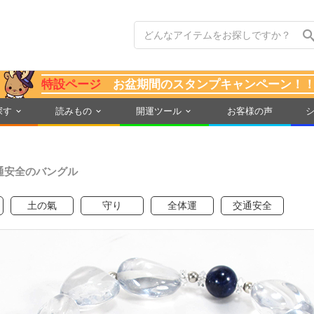
特設ページ
お盆期間のスタンプキャンペーン！
探す
読みもの
開運ツール
お客様の声
通安全のバングル
土の氣
守り
全体運
交通安全