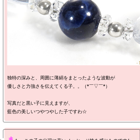
独特の深みと、周囲に薄絹をまとったような波動が

優しさと力強さを伝えてくる子。。（*￣▽￣*）

写真だと黒い子に見えますが、

ま