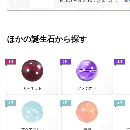
古来から愛されてきました。
続
ほかの誕生石から探す
1月
2月
2月
ガーネット
アメジスト
3月
3月
3月
アクアマリン
珊瑚