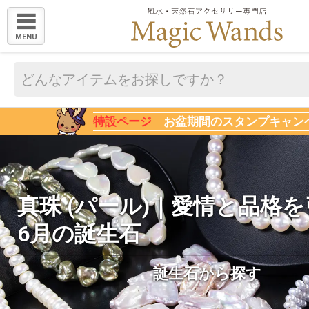
MENU
特設ページ
お盆期間のスタンプキャン
真珠 (パール)｜愛情と品格
6月の誕生石
誕生石から探す