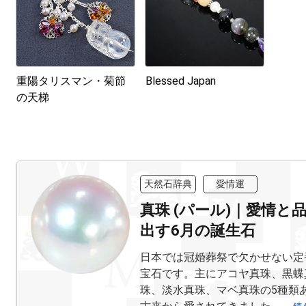
重陽タリスマン・菊節
Blessed Japan
の天梯
天然石辞典
愛情運
真珠 (パール)｜愛情と
出す6月の誕生石
日本では冠婚葬祭で欠かせない定
宝石です。主にアコヤ真珠、黒蝶
珠、淡水真珠、マベ真珠の5種類