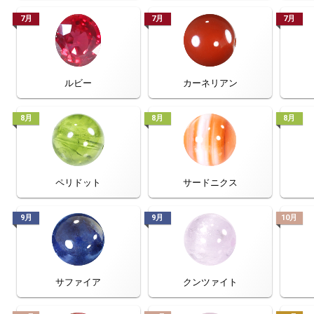
7月
7月
7月
ルビー
カーネリアン
8月
8月
8月
ペリドット
サードニクス
9月
9月
10月
サファイア
クンツァイト