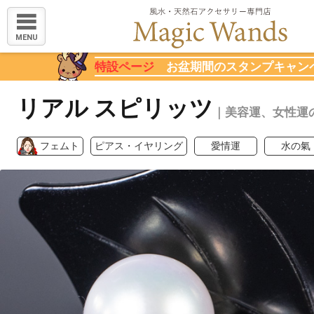
MENU
特設ページ
お盆期間のスタンプキャン
リアル スピリッツ
｜美容運、女性運
フェムト
ピアス・イヤリング
愛情運
水の氣