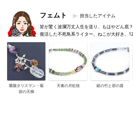
フェムト
担当したアイテム
皆が驚く波瀾万丈人生を送り、もはやどん底
復活した不死鳥系ライター。ねこが大好き。1
重陽タリスマン・菊
天奏の月虹枝
銀の竹と碧の盾
節の天梯