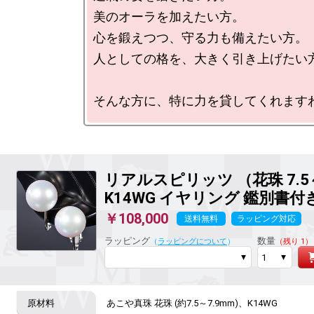
美のオーラを加えたい方。

心を鍛えつつ、守る力も備えたい方。

人としての格を、大きく引き上げたい方
リアルスピリッツ
（花珠 7.5
K14WG イヤリング 鑑別書付
￥108,000
送料無料
ラッピング対応
ラッピング
数量
（
ラッピングについて
）
（残り 1）
あこや真珠 花珠 (約7.5～7.9mm)、K14WG