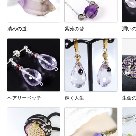
清めの道
紫苑の砦
潤い
ヘアリーベッチ
輝く人生
生命