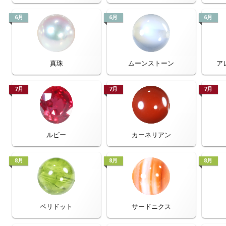
6月
6月
6月
真珠
ムーンストーン
ア
7月
7月
7月
ルビー
カーネリアン
8月
8月
8月
ペリドット
サードニクス