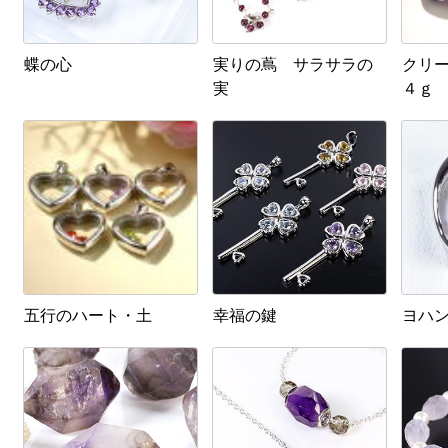
蝶の心
実りの蔦 サラサラの
クリ
実
４ｇ
五行のハート・土
幸福の鍵
ヨハ