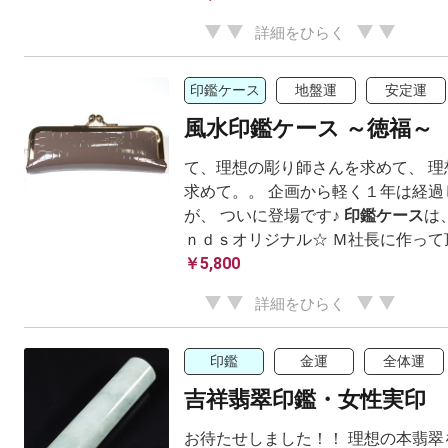
詳細をひらく
印鑑ケース
地盤運
安定運
風水印鑑ケース ～徳福～
て、理想の彫り師さんを求めて、 理
求めて。。 企画から軽く１年は経過
が、 ついに登場です♪
印鑑ケース
は
ｎｄｓオリジナル☆ Ｍ社長に作って
￥5,800
詳細をひらく
印鑑
金運
全体運
吉祥翡翠印鑑・女性実印
お待たせしました！！ 理想の本翡翠