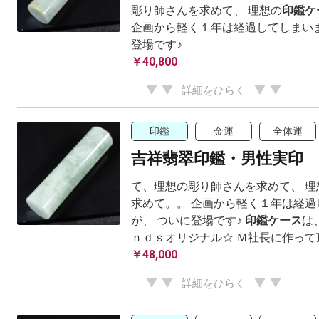
彫り師さんを求めて、 理想の
印鑑ケ
企画から軽く１年は経過してしまいま
登場です♪
￥40,800
詳細をひらく
印鑑
金運
全体運
吉祥翡翠印鑑・男性実印
て、理想の彫り師さんを求めて、 理
求めて。。 企画から軽く１年は経過
が、 ついに登場です♪
印鑑ケース
は
ｎｄｓオリジナル☆ Ｍ社長に作って
￥48,000
詳細をひらく