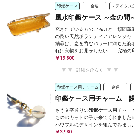
印鑑ケース
金運
ステイタス
風水印鑑ケース ～金の間
究されている方のご協力と、頑固革職
の良い天然ボランティアアレンジャー
結晶は、息を呑むパワーに満ちた姿を
れは実物をお見せしたい！！究極の
￥19,800
詳細をひらく
印鑑ケース用チャーム
金運
印鑑ケース用チャーム 
もう文字通りの
印鑑ケース
用チャー
もののカットの子が来てくれましたの
パワフルにデザインを組んでみまし
￥3,980