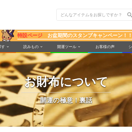
特設ページ
お盆期間のスタンプキャンペーン！
探す
読みもの
開運ツール
お客様の声
お財布について
開運の極意！裏話