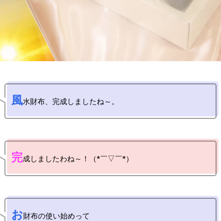
風
完
お
財布の使い始めって
