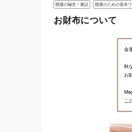
開運の極意！裏話
開運のための基本ワ
お財布について
金
秋
お
こ