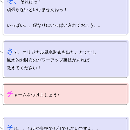
そ、
それはっ！

頑張らないといけませんねっ！

さ
て、オリジナル風水財布も出たことですし

風水的お財布のパワーアップ裏技があれば

チ
そ