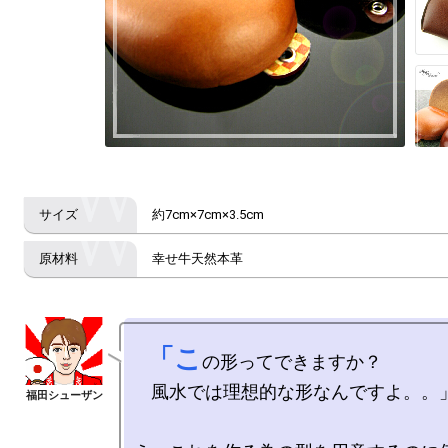
約7cm×7cm×3.5cm
幸せ牛天然本革
  「こ
の形ってできますか？

　風水では理想的な形なんですよ。。」