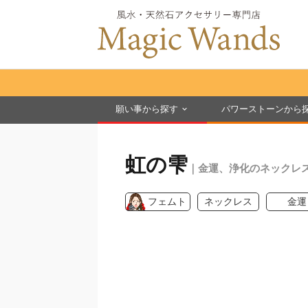
願い事から探す
パワーストーンから
虹の雫
｜金運、浄化のネックレ
フェムト
ネックレス
金運