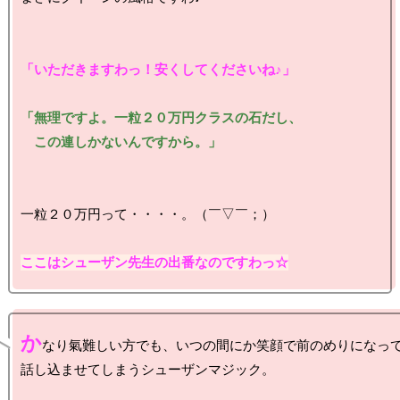
「いただきますわっ！安くしてくださいね♪」
「無理ですよ。一粒２０万円クラスの石だし、

　この連しかないんですから。」
一粒２０万円って・・・・。（￣▽￣；）

ここはシューザン先生の出番なのですわっ☆
か
なり氣難しい方でも、いつの間にか笑顔で前のめりになって
話し込ませてしまうシューザンマジック。
