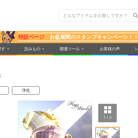
特設ページ
お盆期間のスタンプキャンペーン！
探す
読みもの
開運ツール
お客様の声
ス
浄化
1 / 3