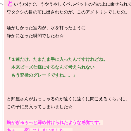
と
いうわけで、うやうやしくベルベットの布の上に乗せられて
ワタクシの目の前に出されたのが、このアメトリンでしたの。

騒がしかった室内が、水を打ったように

静かになった瞬間でしたわ☆

「１連だけ、たまたま手に入ったんですけれどね。

　本来ビーズ仕様にするなんて考えられない

　もう究極のグレードですね。。」
と卸屋さんがおっしゃるのが遠くに遠くに聞こえるくらいに、

この子に見入ってしまいました☆

胸がぎゅぅっと締め付けられたような感覚です。

あぁ。。恋してしまいました。。