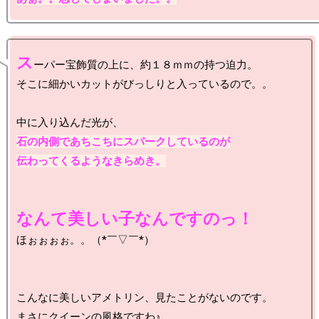
ス
ーパー宝飾質の上に、約１８ｍｍの持つ迫力。

そこに細かいカットがびっしりと入っているので。。

石の内側であちこちにスパークしているのが

伝わってくるようなきらめき。
なんて美しい子なんですのっ！
ほぉぉぉぉ。。（*￣▽￣*）

こんなに美しいアメトリン、見たことがないのです。

まさにクイーンの風格ですわ♪
