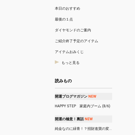
本日のおすすめ
最後の１点
ダイヤモンドのご案内
ご紹介終了予定のアイテム
アイテムおみくじ
もっと見る
読みもの
開運ブログマガジン
N
E
W
HAPPY STEP 家庭内ブーム (8/6)
開運の極意！裏話
N
E
W
純金なのに緑青！？招財進寶の変色事件 (8/6)