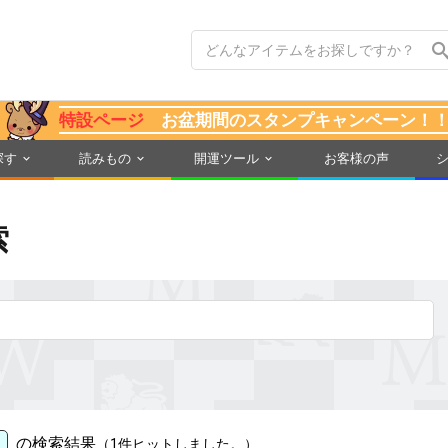
特設ページ
お盆期間のスタンプキャンペーン！
探す
読みもの
開運ツール
お客様の声
索
の検索結果
（1件ヒットしました。）