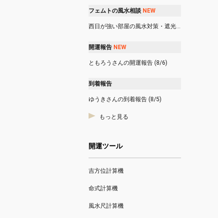
フェムトの風水相談
N
E
W
西日が強い部屋の風水対策・遮光カーテンやシャッターは使っても良い？ (8/6)
開運報告
N
E
W
ともろうさんの開運報告 (8/6)
到着報告
ゆうきさんの到着報告 (8/5)
もっと見る
開運ツール
吉方位計算機
命式計算機
風水尺計算機