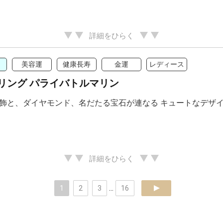
詳細をひらく
美容運
健康長寿
金運
レディース
リング パライバトルマリン
飾と、ダイヤモンド、名だたる宝石が連なる キュートなデザ
詳細をひらく
1
2
3
...
16
next