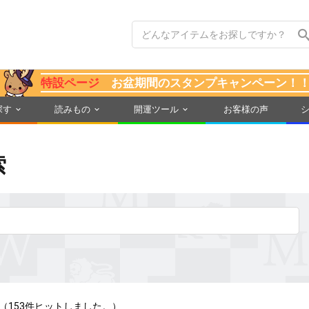
特設ページ
お盆期間のスタンプキャンペーン！
探す
読みもの
開運ツール
お客様の声
索
（153件ヒットしました。）