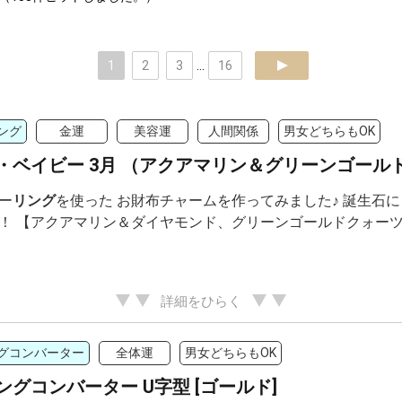
1
2
3
...
16
next
ング
金運
美容運
人間関係
男女どちらもOK
・ベイビー 3月 （アクアマリン＆グリーンゴール
ー
リング
を使った お財布チャームを作ってみました♪ 誕生石
！ 【アクアマリン＆ダイヤモンド、グリーンゴールドクォーツ】
詳細をひらく
グコンバーター
全体運
男女どちらもOK
ングコンバーター U字型 [ゴールド]