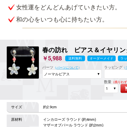
女性運をどんどんあげていきたい方。
和の心をいつも心に持ちたい方。
春の訪れ ピアス＆イヤリング wh
￥5,988
送料無料
オーダーメイド
ラッ
パーツ
ラッピング
（
パーツについて
）
（
数量
（残りわず
約2.9cm
インカローズ ラウンド (約4mm)

マザーオブパール ラウンド (約2mm)
