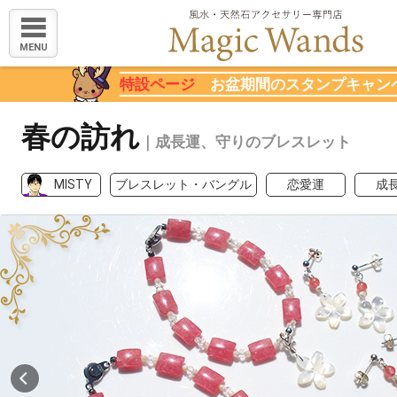
MENU
特設ページ
お盆期間のスタンプキャン
春の訪れ
｜成長運、守りのブレスレット
MISTY
ブレスレット・バングル
恋愛運
成