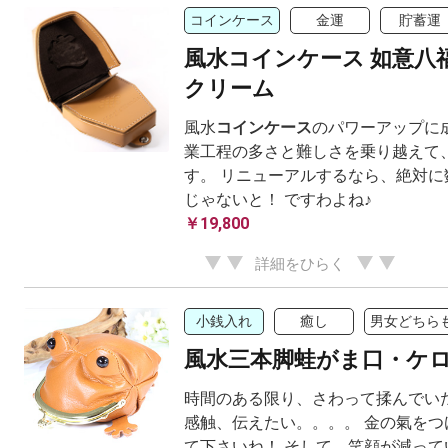
コインケース
金運
貯蓄運
風水コインケース 如意八
クリーム
風水
コインケース
のパワーアップに
業工程の多さと難しさを乗り越えて
す。 リニューアルするなら、絶対に
じゃないと！ ですわよね♪
￥19,800
詳細をひらく
小銭入れ
癒し
男女どちらも
風水三本脚蛙がま口・ケ
時間のある限り、さわって揉んでいた
感触、伝えたい。。。。 金の氣をつ
て下さいね！ そして、笑顔が減って