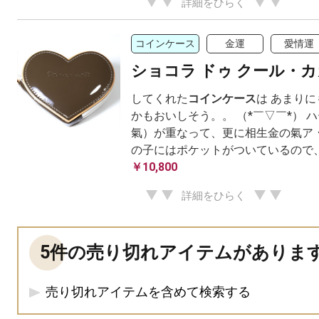
詳細をひらく
コインケース
金運
愛情運
ショコラ ドゥ クール・
してくれた
コインケース
は あまりに
かもおいしそう。。 （*￣▽￣*） 
氣）が重なって、更に相生金の氣ア 
の子にはポケットがついているので、小物
￥10,800
詳細をひらく
5件の売り切れアイテムがありま
売り切れアイテムを含めて検索する