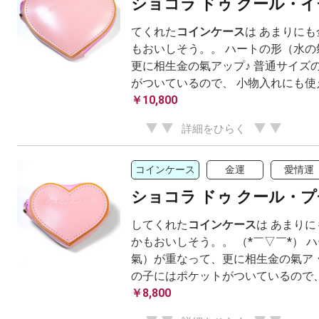
ショコラ ドゥ クール・
てくれた
コインケース
は あまりにも
もおいしそう。。 ハートの形（水の
更に相生金の氣アップ♪ 普通サイズ
がついているので、 小物入れにも使
￥10,800
詳細をひらく
コインケース
金運
愛情運
ショコラ ドゥ クール・
してくれた
コインケース
は あまりに
かもおいしそう。。 （*￣▽￣*） 
氣）が重なって、更に相生金の氣ア 
の子にはポケットがついているので、小物
￥8,800