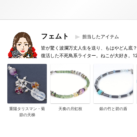
フェムト
担当したアイテム
皆が驚く波瀾万丈人生を送り、もはやどん底
復活した不死鳥系ライター。ねこが大好き。1
重陽タリスマン・菊
天奏の月虹枝
銀の竹と碧の盾
節の天梯