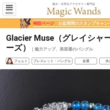
MENU
特設ページ
お盆期間のスタンプキャン
Glacier Muse（グレイシ
ーズ）
｜魅力アップ、美容運のバングル
フェムト
ブレスレット・バングル
金運
水