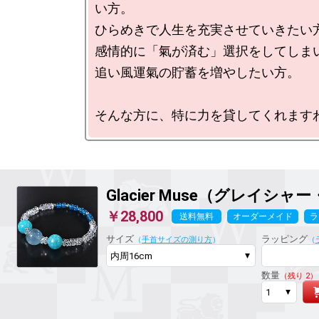
い方。

ひらめきで人生を充実させていきたい方
感情的に「氣が済む」選択をしてしまい
追い風運氣の貯蓄を増やしたい方。

Glacier Muse（グレイシ
￥28,800
送料無料
オーダーメイド
ラ
サイズ
ラッピング
（
手首サイズの測り方
）
（
数量
（残り 2）