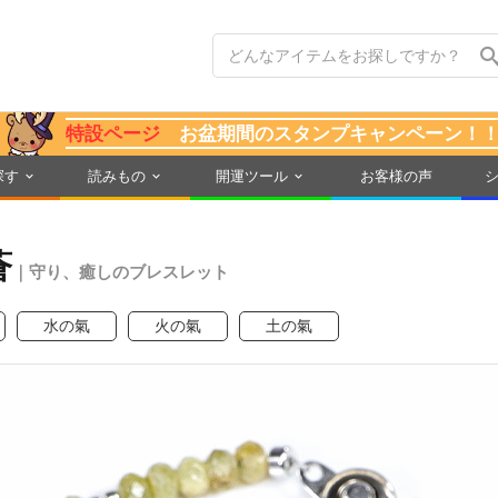
特設ページ
お盆期間のスタンプキャンペーン！
探す
読みもの
開運ツール
お客様の声
蒼
｜守り、癒しのブレスレット
水の氣
火の氣
土の氣