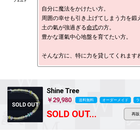
自分に魔法をかけたい方。

周囲の幸せも引き上げてしまう力を鍛え
土の氣が強過ぎる
命式
の方。

豊かな運氣中心地盤を育てたい方。

Shine Tree
￥29,980
送料無料
オーダーメイド
ラ
SOLD OUT...