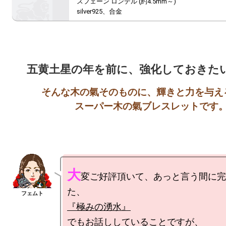
スフェーン ロンデル (約4.5mm～)

silver925、合金
そんな木の氣そのものに、輝きと力を与える
大
変ご好評頂いて、あっと言う間に完
『極みの湧水』
でもお話ししていることですが、
