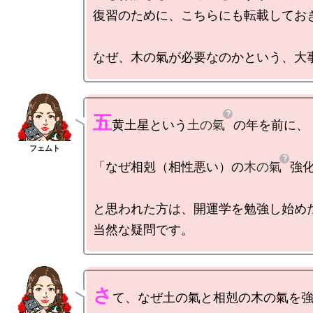
復習のために、こちらにも転載しておき
五
黄土星という
土の氣
の年を前に、

「なぜ相剋（相性悪い）の
木の氣
強化
と思われた方は、開運学を勉強し始めた
さ
て、なぜ土の氣と相剋の木の氣を