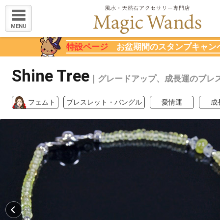
MENU
特設ページ
お盆期間のスタンプキャン
Shine Tree
｜グレードアップ、成長運のブレ
フェムト
ブレスレット・バングル
愛情運
成