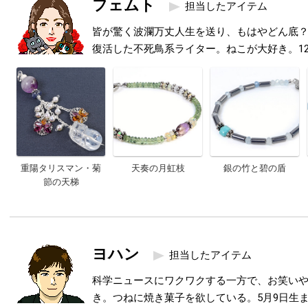
フェムト
担当したアイテム
皆が驚く波瀾万丈人生を送り、もはやどん底
復活した不死鳥系ライター。ねこが大好き。1
重陽タリスマン・菊
天奏の月虹枝
銀の竹と碧の盾
節の天梯
ヨハン
担当したアイテム
科学ニュースにワクワクする一方で、お笑い
き。つねに焼き菓子を欲している。5月9日生