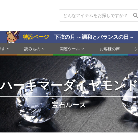
特設ページ
下弦の月 ～調和とバランスの日～
探す
読みもの
開運ツール
お客様の声
ハーキマーダイヤモン
宝石ルース