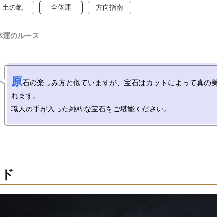
土の氣
全体運
方向指南
体運のルース
原
石の楽しみ方と似ていますが、宝石はカットによって真の
れます。

ンド