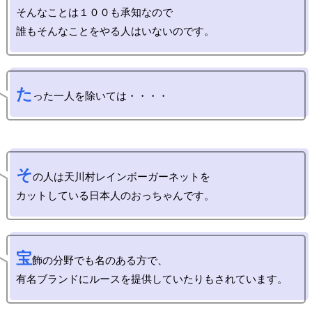
そんなことは１００も承知なので

た
そ
の人は天川村レインボーガーネットを

宝
飾の分野でも名のある方で、
