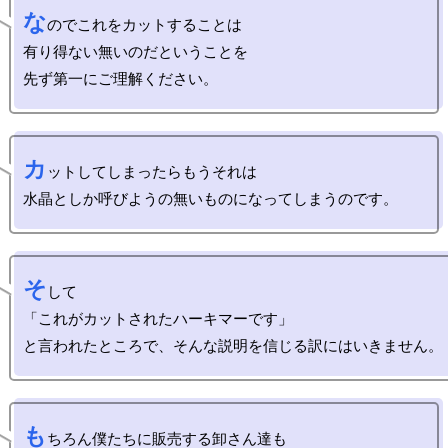
な
のでこれをカットすることは

有り得ない無いのだということを

カ
ットしてしまったらもうそれは

そ
して

「これがカットされたハーキマーです」

も
ちろん僕たちに販売する卸さん達も
