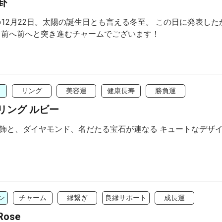
卦
年の12月22日。太陽の誕生日とも言える冬至。 この日に発表し
 前へ前へと突き進むチャームでございます！
リング
美容運
健康長寿
勝負運
リング ルビー
飾と、ダイヤモンド、名だたる宝石が連なる キュートなデザ
ン
チャーム
縁繋ぎ
良縁サポート
成長運
ose