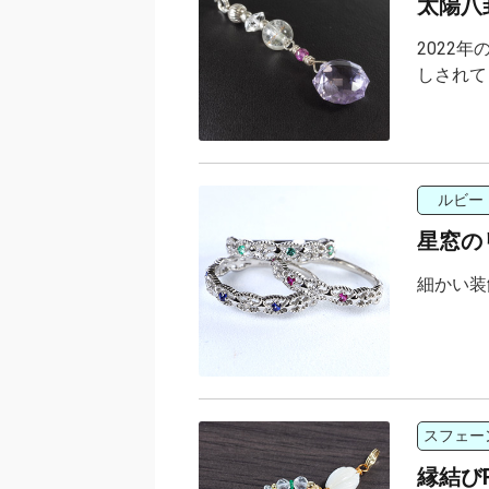
太陽八
2022
しされて
ルビー
星窓の
細かい装
スフェー
縁結びR