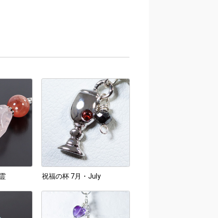
霊
祝福の杯 7月・July