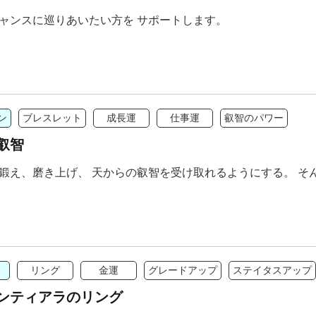
ャンスに巡りあいたい方を サポートします。
ン
ブレスレット
成長運
仕事運
叡智のパワー
叡智
鍛え、磨き上げ、 天からの叡智を受け取れるようにする。 そ
リング
金運
グレードアップ
ステイタスアップ
ンティアラのリング