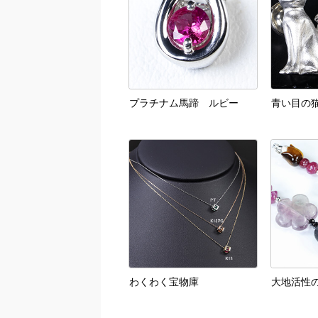
プラチナム馬蹄 ルビー
青い目の
わくわく宝物庫
大地活性