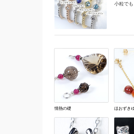
小粒でも
情熱の礎
ほおずき