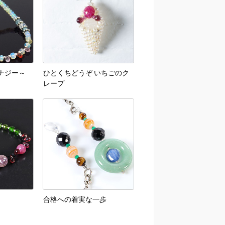
～エナジー～
ひとくちどうぞ いちごのク
レープ
合格への着実な一歩