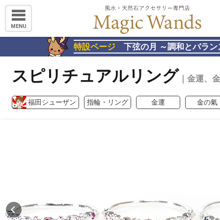
MENU
特設ページ
下弦の月 ～調和とバラン
スピリチュアルリング
｜金運、
福田シューザン
指輪・リング
金運
金の氣