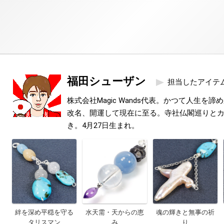
福田シューザン
担当したアイテ
株式会社Magic Wands代表。かつて人生を
改名、開運して現在に至る。寺社仏閣巡りと
き。4月27日生まれ。
絆を深め平穏を守る
水天需・天からの恵
魂の輝きと無事の祈
タリスマン
み
り