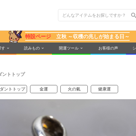
特設ページ
立秋 ～収穫の兆しが始まる日～
探す
読みもの
開運ツール
お客様の声
ダントトップ
ダントトップ
金運
火の氣
健康運