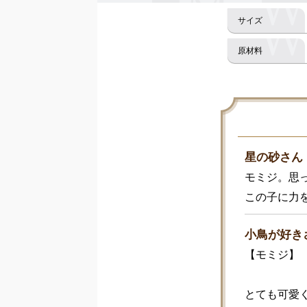
星の砂さん
モミジ。思っ
この子に力
小鳥が好き
【モミジ】

とても可愛