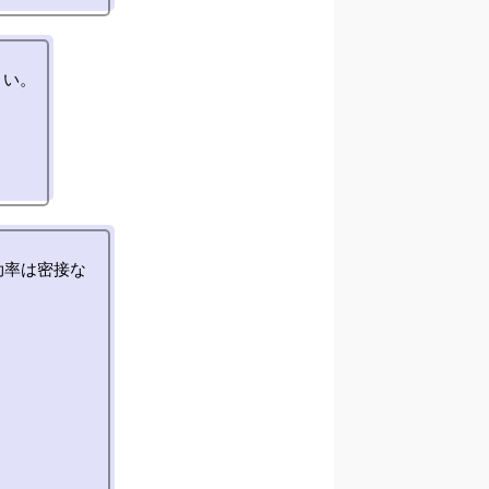
い。

効率は密接な