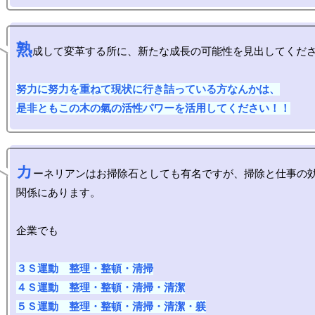
熟
成して変革する所に、新たな成長の可能性を見出してくださ
努力に努力を重ねて現状に行き詰っている方なんかは、

是非ともこの木の氣の活性パワーを活用してください！！
カ
ーネリアンはお掃除石としても有名ですが、掃除と仕事の
関係にあります。

企業でも

３Ｓ運動　整理・整頓・清掃

４Ｓ運動　整理・整頓・清掃・清潔

５Ｓ運動　整理・整頓・清掃・清潔・躾