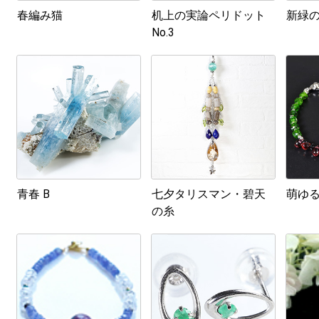
春編み猫
机上の実論ペリドット
新緑
No.3
青春 B
七夕タリスマン・碧天
萌ゆ
の糸