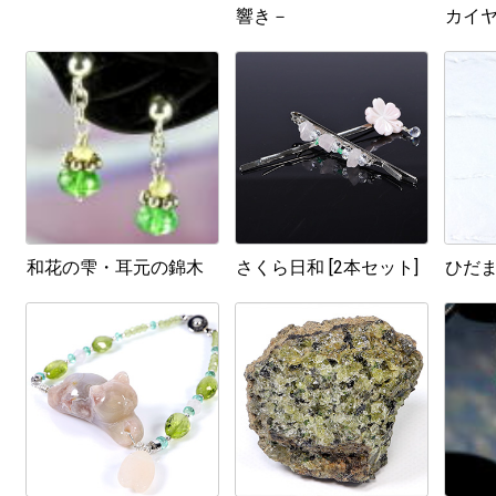
響き－
カイ
和花の雫・耳元の錦木
さくら日和 [2本セット]
ひだ