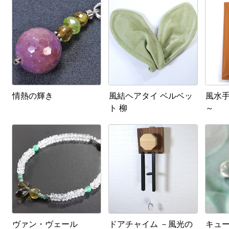
情熱の輝き
風結ヘアタイ ベルベッ
風水手
ト 柳
～
ヴァン・ヴェール
ドアチャイム －風光の
キュ