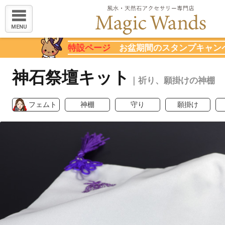
MENU
特設ページ
お盆期間のスタンプキャン
神石祭壇キット
｜祈り、願掛けの神棚
フェムト
神棚
守り
願掛け