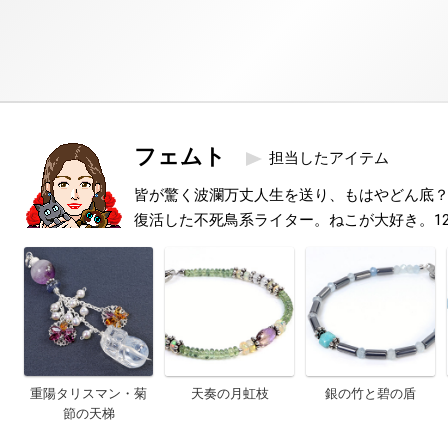
フェムト
担当したアイテム
皆が驚く波瀾万丈人生を送り、もはやどん底
復活した不死鳥系ライター。ねこが大好き。1
重陽タリスマン・菊
天奏の月虹枝
銀の竹と碧の盾
節の天梯