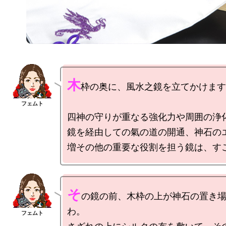
木
枠の奥に、風水之鏡を立てかけます
四神の守りが重なる強化力や周囲の浄
鏡を経由しての氣の道の開通、神石の
そ
の鏡の前、木枠の上が神石の置き
わ。
