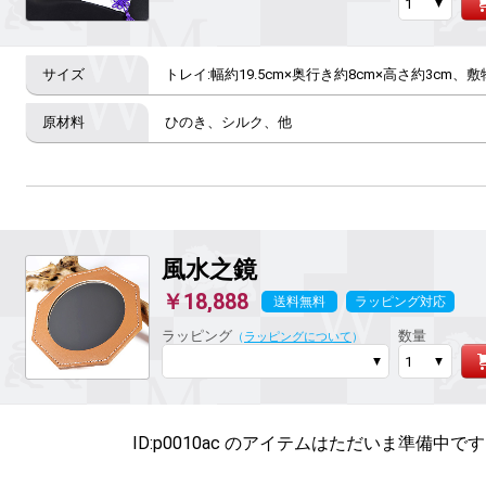
トレイ:幅約19.5cm×奥行き約8cm×高さ約3cm、敷物
ひのき、シルク、他
風水之鏡
￥18,888
送料無料
ラッピング対応
ラッピング
数量
（
ラッピングについて
）
ID:p0010ac のアイテムは
ただいま準備中です