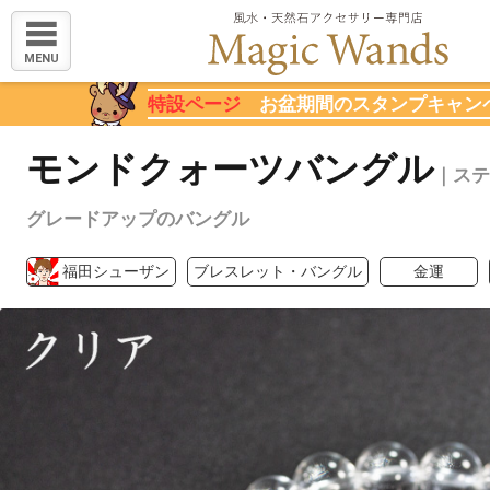
MENU
特設ページ
お盆期間のスタンプキャン
モンドクォーツバングル
｜ステ
グレードアップのバングル
福田シューザン
ブレスレット・バングル
金運