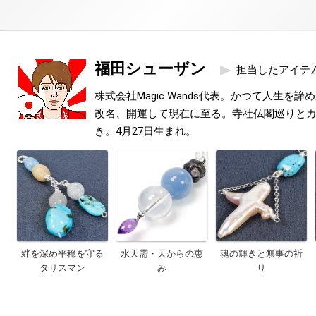
福田シューザン
担当したアイテ
株式会社Magic Wands代表。かつて人生を
改名、開運して現在に至る。寺社仏閣巡りと
き。4月27日生まれ。
絆を深め平穏を守る
水天需・天からの恵
魂の輝きと無事の祈
タリスマン
み
り