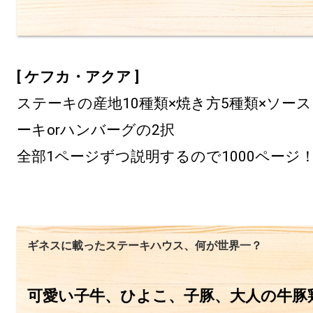
[ ケフカ・アクア ]
ステーキの産地10種類×焼き方5種類×ソース
ーキorハンバーグの2択

全部1ページずつ説明するので1000ページ
ギネスに載ったステーキハウス、何が世界一？
可愛い子牛、ひよこ、子豚、大人の牛豚